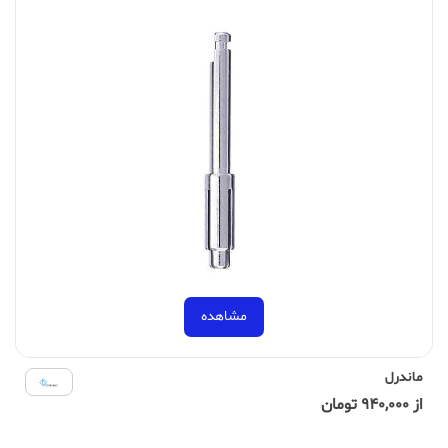
مشاهده
ماندرل
از 940,000 تومان