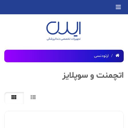
ارتودنسی
اتچمنت و سوپلایز