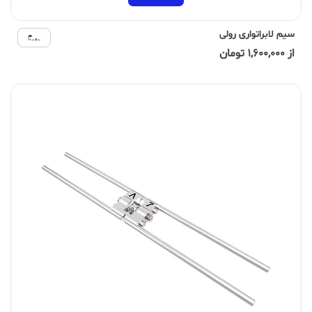
سیم لابراتواری رولی
از 1,600,000 تومان