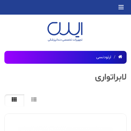
ارتودنسی
لابراتواری