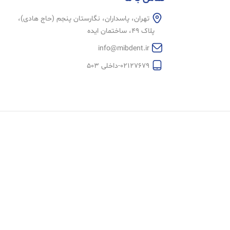
تهران، پاسداران، نگارستان پنجم (حاج هادی)،
پلاک 49، ساختمان ایده
info@mibdent.ir
02127679-داخلی 503