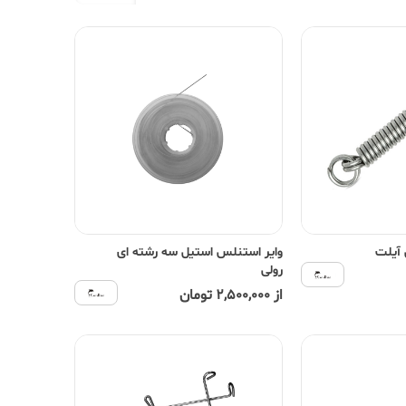
 آیلت
وایر استنلس استیل سه رشته ای
رولی
از 2,500,000 تومان