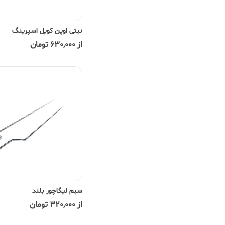
نیتی اوپن کویل اسپرینگ
از 630,000 تومان
سیم لیگاچور بلند
از 320,000 تومان