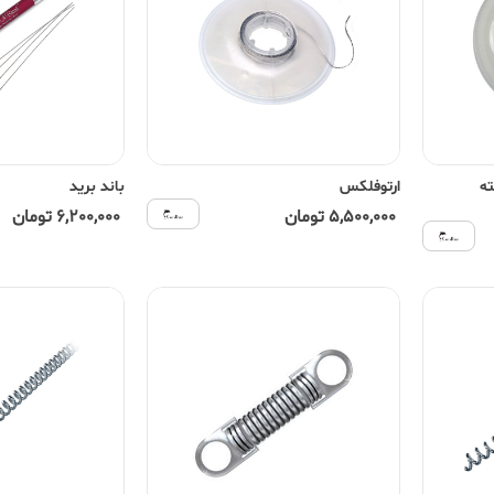
ه
ارتوفلکس
باند برید
5,500,000 تومان
6,200,000 تومان