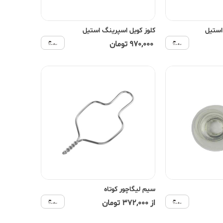
استیل
کلوز کویل اسپرینگ استیل
970,000 تومان
سیم لیگاچور کوتاه
از 372,000 تومان