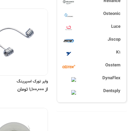
Reliance
Osteonic
Luce
Jiscop
K1
Osstem
DynaFlex
وایر تورک اسپرینگ
از 1,100,000 تومان
Dentsply