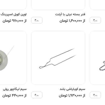
فنر بسته نیتی با آیلت
اوپن کویل اسپرینگ 
از 1,400,000 تومان
از 970,000 تومان
سیم کوبایاشی بلند
سیم لیگاچور رولی
از 1,930,000 تومان
از 440,000 تومان