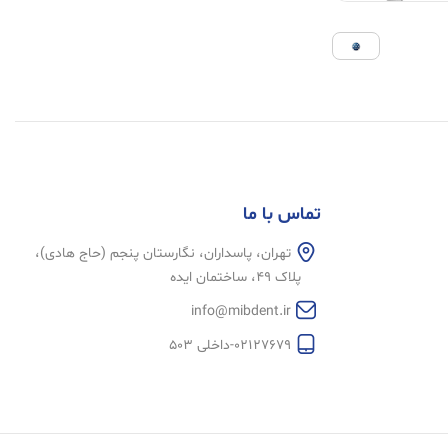
تماس با ما
تهران، پاسداران، نگارستان پنجم (حاج هادی)،
پلاک 49، ساختمان ایده
info@mibdent.ir
02127679-داخلی 503