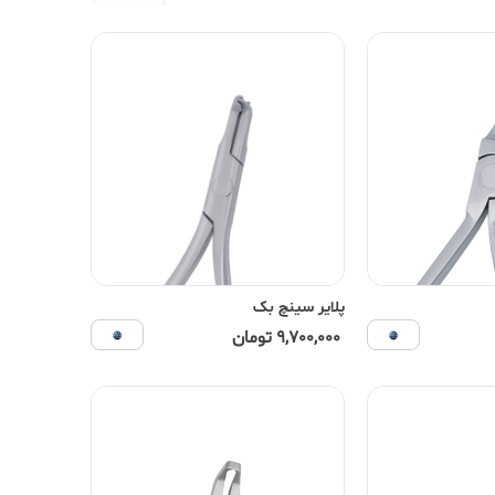
پلایر سینچ بک
9,700,000 تومان