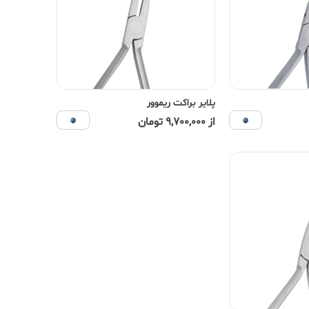
پلایر براکت ریموور
از 9,700,000 تومان