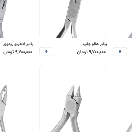
پلایر هالو چاپ
پلایر ادهزیو ریموور
9,700,000 تومان
9,700,000 تومان