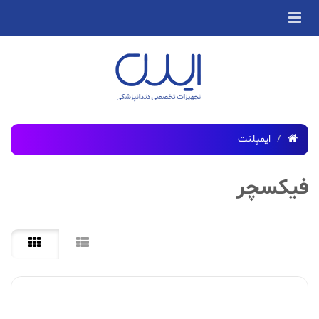
ایمپلنت
فیکسچر