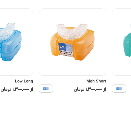
Low Long
high Short
از 1,300,000 تومان
از 1,300,000 تومان