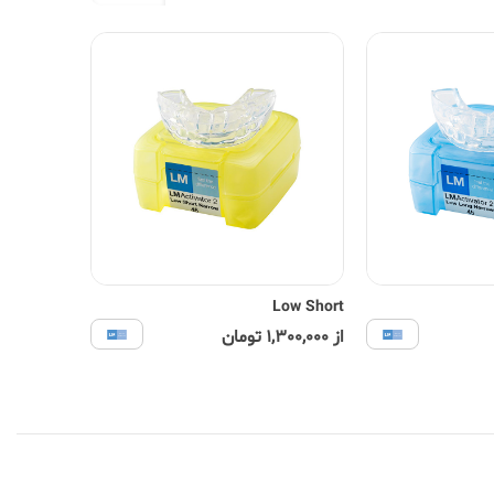
Low Short
از 1,300,000 تومان