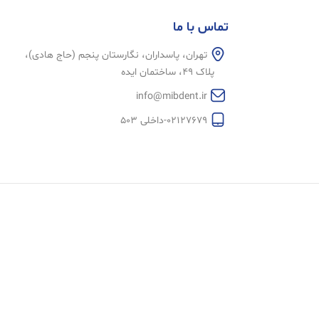
تماس با ما
تهران، پاسداران، نگارستان پنجم (حاج هادی)،
پلاک 49، ساختمان ایده
info@mibdent.ir
02127679-داخلی 503