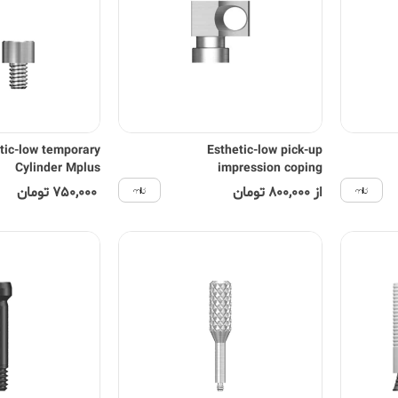
tic-low temporary
Esthetic-low pick-up
Cylinder Mplus
impression coping
از 800,000 تومان
750,000 تومان