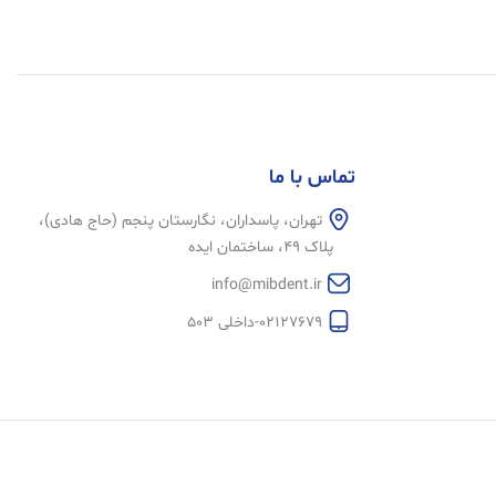
تماس با ما
تهران، پاسداران، نگارستان پنجم (حاج هادی)،
پلاک 49، ساختمان ایده
info@mibdent.ir
02127679-داخلی 503