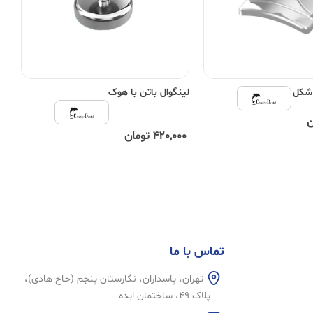
شکل
لینگوال باتن با هوک
لی
420,000 تومان
1,100,000 تومان
تماس با ما
تهران، پاسداران، نگارستان پنجم (حاج هادی)،
پلاک 49، ساختمان ایده