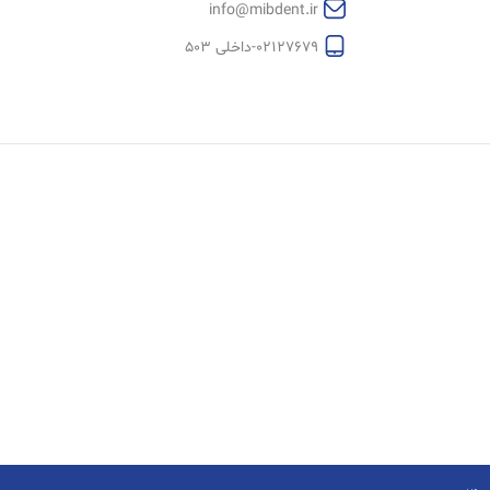
info@mibdent.ir
02127679-داخلی 503