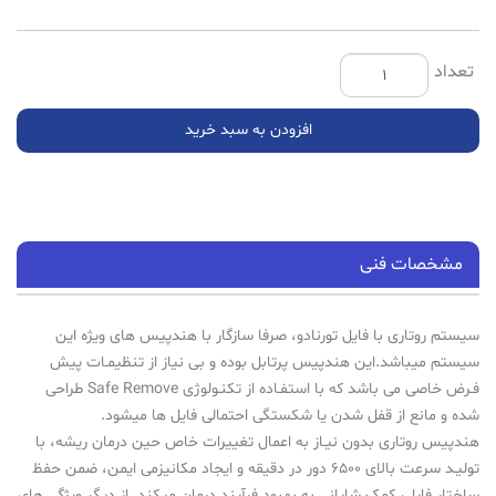
تعداد
افزودن به سبد خرید
مشخصات فنی
سیستم روتاری با فایل تورنادو، صرفا سازگار با هندپیس های ویژه این
سیستم میباشد.این هندپیس پرتابل بوده و بی نیاز از تنظیمـات پیش
فـرض خاصی می باشد که با استفـاده از تکنـولوژی Safe Remove طراحی
شده و مانع از قفل شدن یا شکستگی احتمالی فایل ها میشود.
هندپیس روتاری بدون نیـاز به اعمال تغییرات خاص حین درمان ریشه، با
تولیـد سرعت بالای 6500 دور در دقیقه و ایجاد مکانیزمی ایمن، ضمن حفظ
ساختار فایل، کمک شایانی به بهبود فرآیند درمان میکند. از دیگر ویژگی های