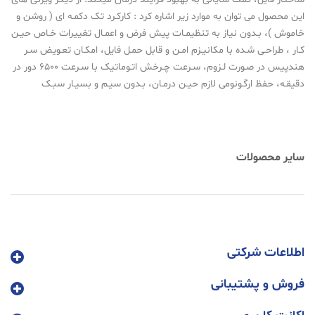
این محصول می توان به موارد زیر اشاره کرد : کارکـرد تک دکمـه ای ( روشن و
خاموش )، بـدون نیاز به تنظیمـات پیش فرض و اعمـال تغییرات خـاص حیـن
کـار ، طراحـی شـده با مکانیـزم امـن و قابل حمـل فایل، امکـان تعـویض سـر
هندپیس در صـورت لـزوم، سـرعت چـرخش اتـوماتیک با سـرعت 6500 دور در
دقیقـه، حفظ ارگـونومی لازم حیـن درمـان، بـدون سیـم و بسیـار سبـک
سایر محصولات
اطلاعات شرکتی
فروش و پشتیبانی