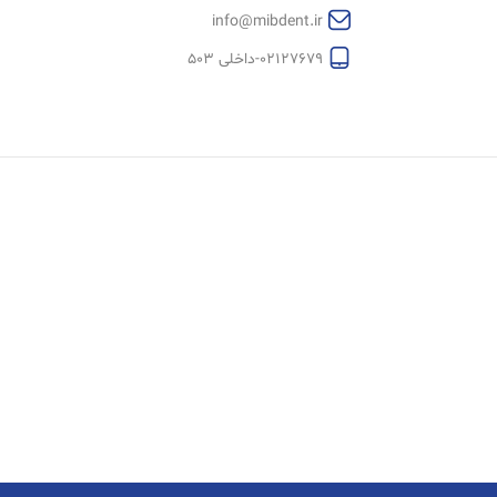
info@mibdent.ir
02127679-داخلی 503