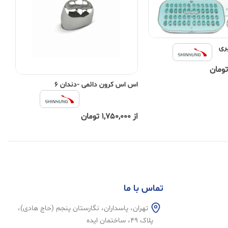
ری
اس اس کرون دائمی -دندان 6
از 1,750,000 تومان
تماس با ما
تهران، پاسداران، نگارستان پنجم (حاج هادی)،
پلاک 49، ساختمان ایده