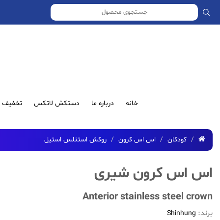
خانه
درباره ما
دستکش لاتکس
تخفیف ش
کودکان
اس اس کرون
روکش استنلس استیل
اس اس کرون شیری
Anterior stainless steel crown
برند:
Shinhung