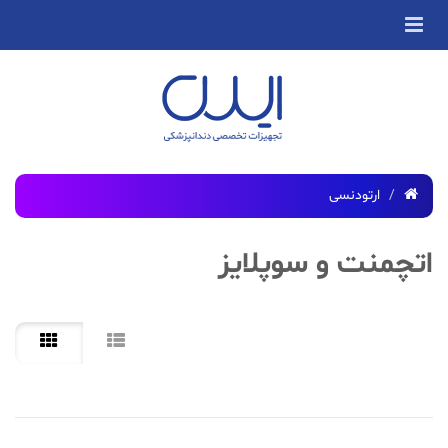
ارتودنسی
اتچمنت و سوپلایز