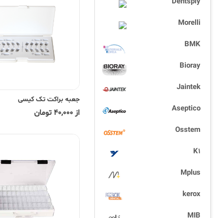
Dentsply
Morelli
BMK
Bioray
Jaintek
جعبه براکت تک کیسی
Aseptico
از 40,000 تومان
Osstem
K1
Mplus
kerox
MIB