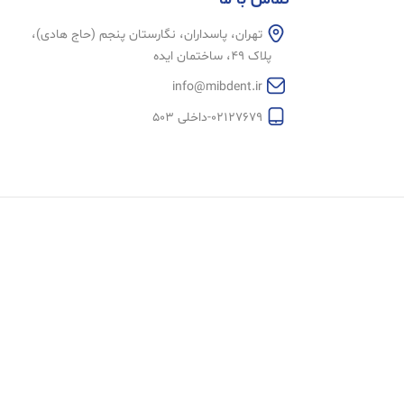
تهران، پاسداران، نگارستان پنجم (حاج هادی)،
پلاک 49، ساختمان ایده
info@mibdent.ir
02127679-داخلی 503