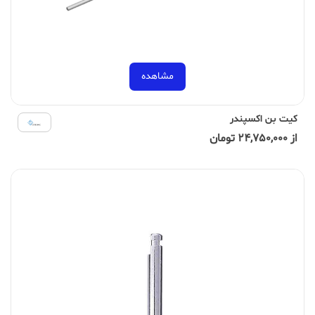
مشاهده
کیت بن اکسپندر
از 24,750,000 تومان