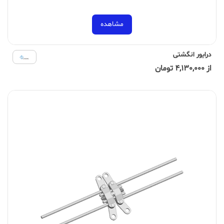
مشاهده
درایور انگشتی
از 4,130,000 تومان