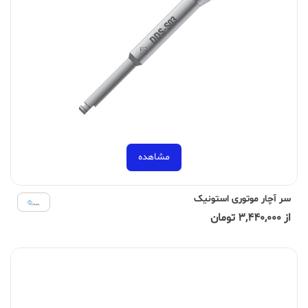
مشاهده
سر آچار موتوری استونیک
از 3,440,000 تومان