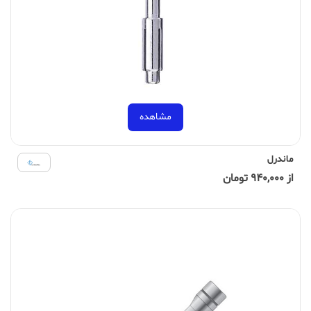
مشاهده
ماندرل
از 940,000 تومان