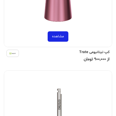
مشاهده
کپ تیتانیومی Trate
از 900,000 تومان