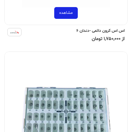
مشاهده
اس اس کرون دائمی -دندان 6
از 1,750,000 تومان